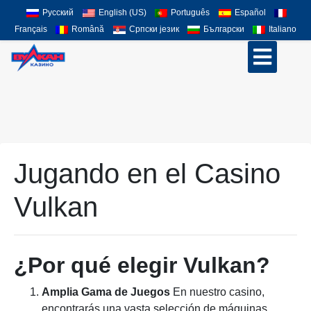
Saltar
Русский
English (US)
Português
Español
al
Français
Română
Српски језик
Български
Italiano
contenido
Botón
de
abrir
Jugando en el Casino
Vulkan
¿Por qué elegir Vulkan?
Amplia Gama de Juegos
En nuestro casino,
encontrarás una vasta selección de máquinas