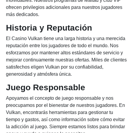
inolvidables. Nuestros programas de lealtad y club VIP
ofrecen privilegios adicionales para nuestros jugadores
más dedicados.
Historia y Reputación
El Casino Vulkan tiene una larga historia y una merecida
reputación entre los jugadores de todo el mundo. Nos
esforzamos por mantener altos estándares de servicio y
mejorar continuamente nuestras ofertas. Miles de clientes
satisfechos eligen Vulkan por su confiabilidad,
generosidad y atmósfera única.
Juego Responsable
Apoyamos el concepto de juego responsable y nos
preocupamos por el bienestar de nuestros jugadores. En
Vulkan, encontrarás herramientas para gestionar tu
tiempo y gastos, así como información sobre cómo evitar
la adicción al juego. Siempre estamos listos para brindar