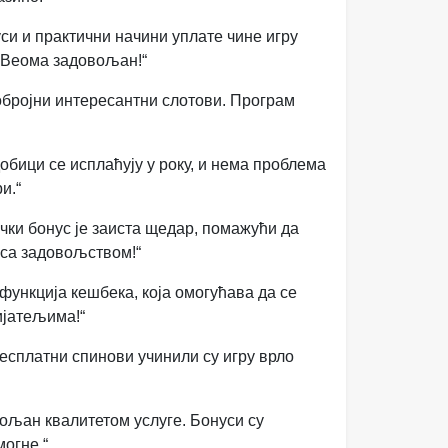
уси и практични начини уплате чине игру
. Веома задовољан!“
обројни интересантни слотови. Програм
обици се исплаћују у року, и нема проблема
и.“
чки бонус је заиста щедар, помажући да
 са задовољством!“
функција кешбека, која омогућава да се
ијатељима!“
есплатни спинови учинили су игру врло
вољан квалитетом услуге. Бонуси су
могне.“