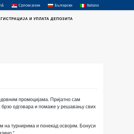
nă
Српски језик
Български
Italiano
ЕГИСТРАЦИЈА И УПЛАТА ДЕПОЗИТА
редовним промоцијама. Пријатно сам
к брзо одговара и помаже у решавању свих
ем на турнирима и понекад освојим. Бонуси
азино.“