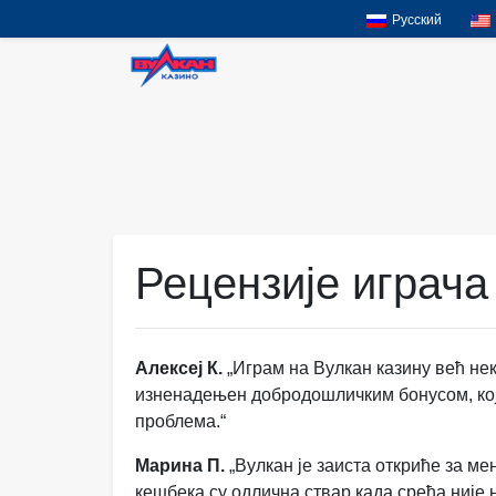
Skip
Русский
to
content
Рецензије играча
Алексеј К.
„Играм на Вулкан казину већ не
изненадењен добродошличким бонусом, који
проблема.“
Марина П.
„Вулкан је заиста откриће за ме
кешбека су одлична ствар када срећа није 