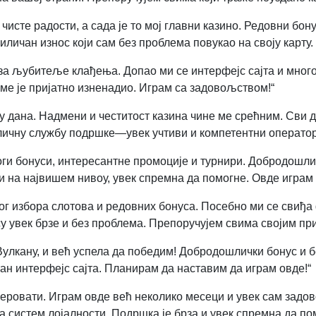
чисте радости, а сада је то мој главни казино. Редовни бон
личан износ који сам без проблема повукао на своју карту
 за љубитеље клађења. Допао ми се интерфејс сајта и мног
 ме је пријатно изненадио. Играм са задовољством!“
у дана. Надмени и честитост казина чине ме срећним. Сви д
личну службу подршке—увек учтиви и компетентни оператор
оги бонуси, интересантне промоције и турнири. Добродошли
и на највишем нивоу, увек спремна да помогне. Овде играм
г избора слотова и редовних бонуса. Посебно ми се свиђа 
у увек брзе и без проблема. Препоручујем свима својим пр
улкану, и већ успела да победим! Добродошлички бонус и б
ан интерфејс сајта. Планирам да наставим да играм овде!“
веровати. Играм овде већ неколико месеци и увек сам задо
а систем лојалности. Подршка је брза и увек спремна да по