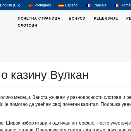
English (US)
Português
Español
Français
Româ
ПОЧЕТНА СТРАНИЦА
БОНУСИ
РЕЦЕНЗИЈЕ
Р
СЛОТОВИ
 о казину Вулкан
колико месеци. Заиста уживам у разноврсности слотова и 
 је помогао да увећам свој почетни капитал. Подршка уве
не! Широк избор игара и одличан интерфејс. Често учествуј
на вашој страни. Препоручујем свима који траже поуздано к